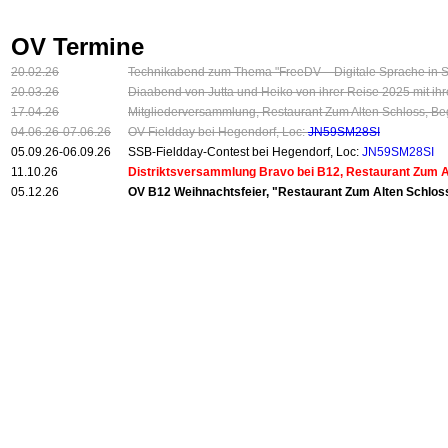
OV Termine
20.02.26
Technikabend zum Thema "FreeDV – Digitale Sprache in S
20.03.26
Diaabend von Jutta und Heiko von ihrer Reise 2025 mit i
17.04.26
Mitgliederversammlung, Restaurant Zum Alten Schloss, Be
04.06.26-07.06.26
OV-Fieldday bei Hegendorf, Loc:
JN59SM28SI
05.09.26-06.09.26
SSB-Fieldday-Contest bei Hegendorf, Loc:
JN59SM28SI
11.10.26
Distriktsversammlung Bravo bei B12, Restaurant Zum Al
05.12.26
OV B12 Weihnachtsfeier, "Restaurant Zum Alten Schloss